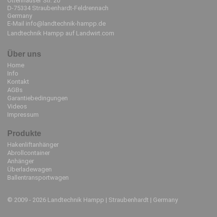
Ottenhäuser Str. 20
D-75334 Straubenhardt-Feldrennach
Germany
E-Mail
info@landtechnik-hampp.de
Landtechnik Hampp auf Landwirt.com
Über uns
Navigation
Home
überspringen
Info
Kontakt
AGBs
Garantiebedingungen
Videos
Impressum
Produkte
Navigation
Hakenliftanhänger
überspringen
Abrollcontainer
Anhänger
Überladewagen
Ballentransportwagen
© 2009 - 2026 Landtechnik Hampp | Straubenhardt | Germany