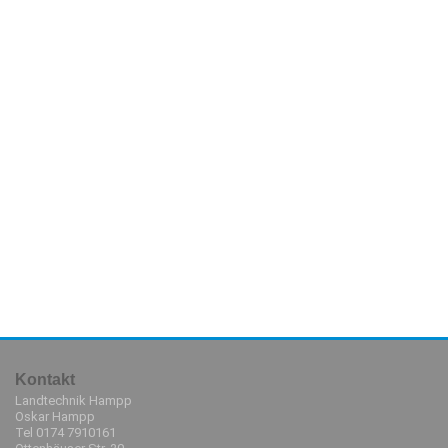
Kontakt
Landtechnik Hampp
Oskar Hampp
Tel 0174 7910161