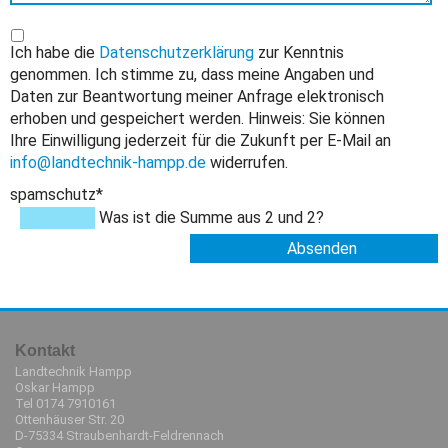
Ich habe die
Datenschutzerklärung
zur Kenntnis
genommen. Ich stimme zu, dass meine Angaben und
Daten zur Beantwortung meiner Anfrage elektronisch
erhoben und gespeichert werden. Hinweis: Sie können
Ihre Einwilligung jederzeit für die Zukunft per E-Mail an
info@landtechnik-hampp.de
widerrufen.
Pflichtfeld
spamschutz
*
Was ist die Summe aus 2 und 2?
Absenden
Kontakt
Landtechnik Hampp
Oskar Hampp
Tel 0174 7910161
Ottenhäuser Str. 20
D-75334 Straubenhardt-Feldrennach