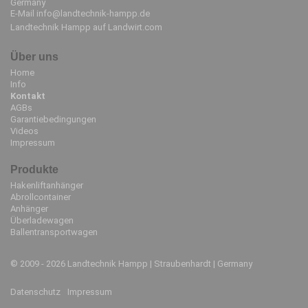
Germany
E-Mail
info@landtechnik-hampp.de
Landtechnik Hampp auf Landwirt.com
Über uns
Navigation
Home
überspringen
Info
Kontakt
AGBs
Garantiebedingungen
Videos
Impressum
Produkte
Navigation
Hakenliftanhänger
überspringen
Abrollcontainer
Anhänger
Überladewagen
Ballentransportwagen
© 2009 - 2026 Landtechnik Hampp | Straubenhardt | Germany
Navigation
Datenschutz
Impressum
überspringen